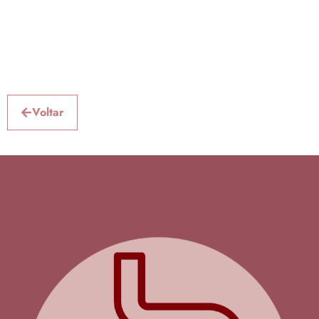
O tratamento vai depender do diagnóstico da gastrite. É
preciso entender a sua causa para atuar na cura.
De modo geral, envolve o uso de medicação, mudança de
hábitos alimentares e estilo de vida.
Voltar