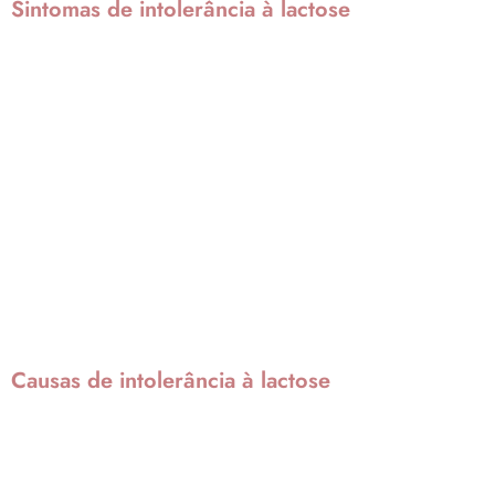
Sintomas de intolerância à lactose
Para as pessoas intolerantes à lactose, o consumo de produtos
lácteos provoca sintomas como:
Dor abdominal,
Distensão,
Gases,
Diarreia,
Constipação,
Náuseas,
Cansaço,
Fadiga.
Causas de intolerância à lactose
A baixa produção de lactase está relacionada a três causas
principais:
Idade
: quando bebês, nosso organismo está pleno de