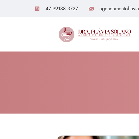
47 99138 3727
agendamentoflavi