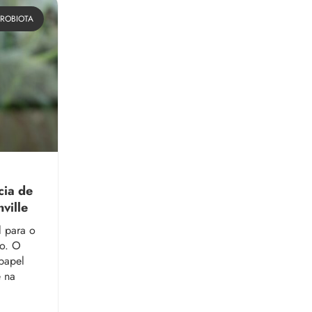
ROBIOTA
cia de
ville
l para o
mo. O
papel
e na