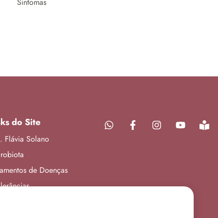
Sintomas
nks do Site
. Flávia Solano
robiota
tamentos de Doenças
olerâncias
g
nde sua Consulta
e utiliza cookies para melhorar sua experiência de