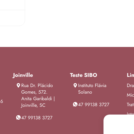
Joinville
Teste SIBO
Li
Rua Dr. Plácido
Instituto Flávia
Dra
Gomes, 572.
Solano
Mic
Anita Garibaldi |
86
47 99138 3727
Tra
Joinville, SC
Int
47 99138 3727
Blo
Age
Este sit